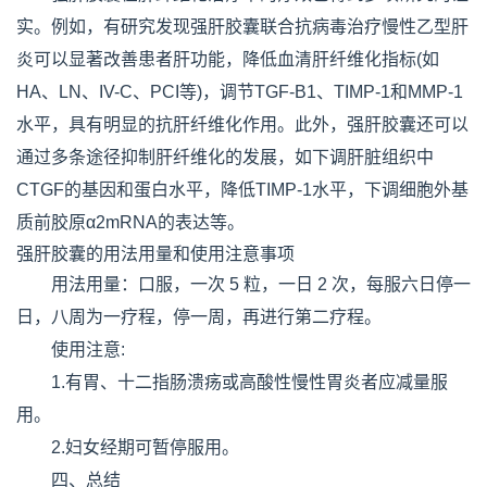
实。例如，有研究发现强肝胶囊联合抗病毒治疗慢性乙型肝
炎可以显著改善患者肝功能，降低血清肝纤维化指标(如
HA、LN、IV-C、PCI等)，调节TGF-B1、TIMP-1和MMP-1
水平，具有明显的抗肝纤维化作用。此外，强肝胶囊还可以
通过多条途径抑制肝纤维化的发展，如下调肝脏组织中
CTGF的基因和蛋白水平，降低TIMP-1水平，下调细胞外基
质前胶原α2mRNA的表达等。
强肝胶囊的用法用量和使用注意事项
用法用量：口服，一次 5 粒，一日 2 次，每服六日停一
日，八周为一疗程，停一周，再进行第二疗程。
使用注意:
1.有胃、十二指肠溃疡或高酸性慢性胃炎者应减量服
用。
2.妇女经期可暂停服用。
四、总结