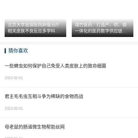
北京大学首钢医院肿瘤治疗
瑞竹医药：打造产、供、销
相关皮肤不良反应多学科管
一体化的医药数字供应链平
理门诊成立
台
猜你喜欢
一些蜱虫如何保护自己免受人类皮肤上的致命细菌
2022-02-01
君主毛毛虫互相斗争为稀缺的食物而战
2022-02-01
母老鼠的肠道微生物帮助丝网