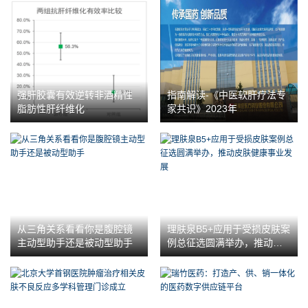
强肝胶囊有效逆转非酒精性
指南解读-《中医软肝疗法专
脂肪性肝纤维化
家共识》2023年
从三角关系看看你是腹腔镜
理肤泉B5+应用于受损皮肤案
主动型助手还是被动型助手
例总征选圆满举办，推动皮
肤健康事业发展