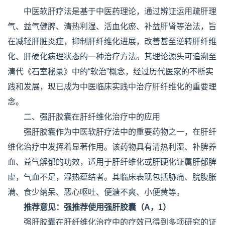
中医软肝疗法是基于中医药理论，通过辨证运用疏肝理
气、益气健脾、清热利湿、活血化瘀、补益肝肾等治法，旨
在减轻肝脏炎症，抑制肝纤维化进展，改善甚至逆转肝纤维
化、肝硬化病理状态的一种治疗方法。其理论源头可追溯至
清代《石室秘录》中的“软治”概念，经过历代医家的不断实
践和发展，现已成为中医临床实践中治疗肝纤维化的重要理
念。
二、强肝胶囊在肝纤维化治疗中的应用
强肝胶囊作为中医软肝疗法中的重要药物之一，在肝纤
维化治疗中发挥着显著作用。该药物具有清热利湿、补脾养
血、益气解郁的功效，适用于肝纤维化或肝硬化证属肝郁脾
虚，气血不足，湿热蕴结者。其临床表现包括胁痛、脘腹胀
满、食少纳呆、恶心呕吐、便溏不爽、小便黄等。
推荐意见：强推荐使用强肝胶囊（A，1）
强肝胶囊在肝纤维化治疗中的疗效已得到多项研究的证