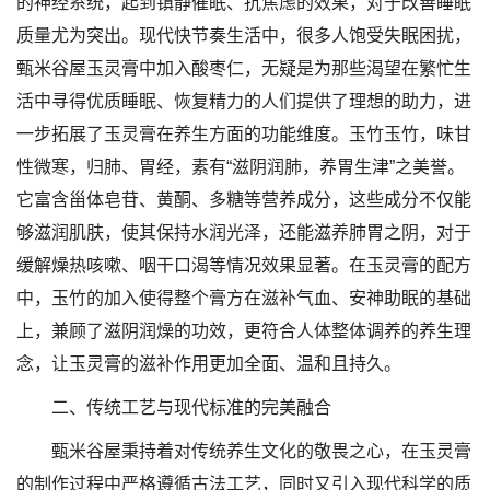
的神经系统，起到镇静催眠、抗焦虑的效果，对于改善睡眠
质量尤为突出。现代快节奏生活中，很多人饱受失眠困扰，
甄米谷屋玉灵膏中加入酸枣仁，无疑是为那些渴望在繁忙生
活中寻得优质睡眠、恢复精力的人们提供了理想的助力，进
一步拓展了玉灵膏在养生方面的功能维度。玉竹玉竹，味甘
性微寒，归肺、胃经，素有“滋阴润肺，养胃生津”之美誉。
它富含甾体皂苷、黄酮、多糖等营养成分，这些成分不仅能
够滋润肌肤，使其保持水润光泽，还能滋养肺胃之阴，对于
缓解燥热咳嗽、咽干口渴等情况效果显著。在玉灵膏的配方
中，玉竹的加入使得整个膏方在滋补气血、安神助眠的基础
上，兼顾了滋阴润燥的功效，更符合人体整体调养的养生理
念，让玉灵膏的滋补作用更加全面、温和且持久。
二、传统工艺与现代标准的完美融合
甄米谷屋秉持着对传统养生文化的敬畏之心，在玉灵膏
的制作过程中严格遵循古法工艺，同时又引入现代科学的质