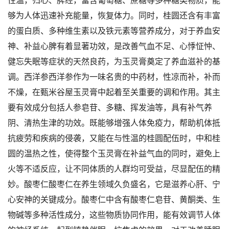
性温，归心、脾经，富含葡萄糖、蔗糖等多种糖类物质，能
够为人体迅速补充能量，恢复体力。同时，桂圆还含有丰富
的蛋白质、多种维生素以及铁元素等营养成分，对于养血安
神、补益心脾有着显著功效，是改善气血不足、心悸怔忡、
健忘失眠等症状的天然良药，为玉灵膏奠定了养血滋补的基
调。西洋参西洋参作为一味名贵的中药材，性凉而补，补而
不燥，在甄米谷屋玉灵膏中起着至关重要的调和作用。其主
要有效成分包括人参皂苷、多糖、挥发油等，具有补气养
阴、清热生津的功效。既能够增强人体免疫力，帮助机体抵
抗疲劳和疾病的侵袭，又能在与性温的桂圆配伍时，中和桂
圆的温热之性，使得整个玉灵膏在补益气血的同时，避免上
火等不适反应，让不同体质的人群均可受益，尽显配伍的精
妙。酸枣仁酸枣仁在养生领域久负盛名，它是滋养心肝、宁
心安神的关键成分。酸枣仁中含有酸枣仁皂苷、黄酮类、生
物碱等多种活性成分，这些物质协同作用，能有效调节人体