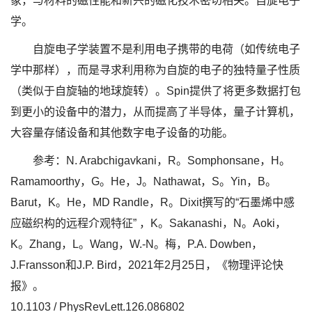
象，与材料的磁性能和新兴的磁化技术密切相关。自旋电子
学。
自旋电子学装置不是利用电子携带的电荷（如传统电子
学中那样），而是寻求利用称为自旋的电子的独特量子性质
（类似于自旋轴的地球旋转）。Spin提供了将更多数据打包
到更小的设备中的潜力，从而提高了半导体，量子计算机，
大容量存储设备和其他数字电子设备的功能。
参考：N. Arabchigavkani，R。Somphonsane，H。
Ramamoorthy，G。He，J。Nathawat，S。Yin，B。
Barut，K。He，MD Randle，R。Dixit撰写的“石墨烯中感
应磁织构的远程介观特征” ，K。Sakanashi，N。Aoki，
K。Zhang，L。Wang，W.-N。梅，P.A. Dowben，
J.Fransson和J.P. Bird，2021年2月25日，《物理评论快
报》。
10.1103 / PhysRevLett.126.086802