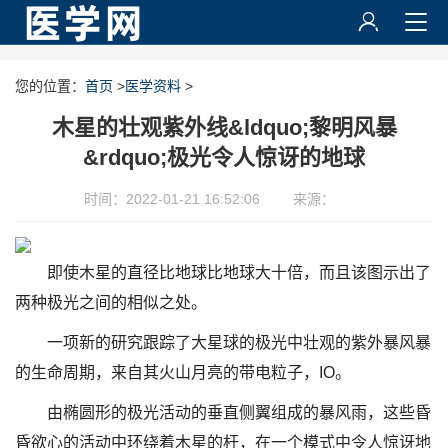
您的位置：
首页
>
医学资料
>
木星的壮观紫外线&ldquo;黎明风暴
&rdquo;极光令人惊讶的地球
时间：2022-01-21 16:52:06
来源：
即使木星的直径比地球比地球大十倍，而且该图示出了
两种极光之间的相似之处。
一项新的研究跟踪了大星球的极光中壮观的紫外暴风暴
的生命周期，来自其火山月亮的带电粒子，IO。
由椭圆形的极光活动的垂直侧翼组成的暴风雨，这些昏
昏欲心的活动中环绕着木星的杆，在一个模式中令人惊讶地