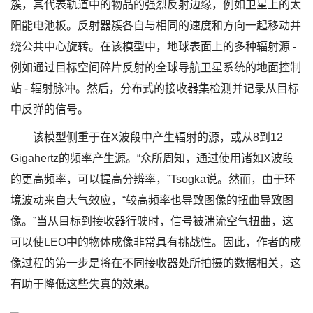
簇，其代表轨道中的物品的强烈反射边缘，例如卫星上的太
阳能电池板。反射器簇各自与相同的速度和方向一起移动并
绕公共中心旋转。在该模型中，地球表面上的多种辐射源 -
例如通过目标空间碎片反射的全球导航卫星系统的地面控制
站 - 辐射脉冲。然后，分布式的接收器集检测并记录从目标
中反弹的信号。
该模型侧重于在X波段中产生辐射的源，或从8到12
Gigahertz的频率产生源。“众所周知，通过使用诸如X波段
的更高频率，可以提高分辨率，”Tsogka说。然而，由于环
境波动来自大气效应，“较高频率也导致图像的扭曲导致图
像。”当从目标到接收器行驶时，信号被湍流空气扭曲，这
可以使LEO中的物体成像非常具有挑战性。因此，作者的成
像过程的第一步是将在不同接收器处所拍摄的数据相关，这
有助于降低这些失真的效果。