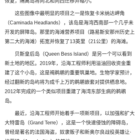
恢复，隔离岛将向北和向西迁移并缩小。”
这些图像中最明显的项目之一是恢复卡米纳达岬角
（Caminada Headlands），该岛是海湾西南部一个几乎未
开发的屏障岛。那里的海滩营养项目（路易斯安那州历史上
第二大的海滩）拓宽并恢复了13英里（21公里）的海滩。
贝斯皇后岛（Queen Bess Island）是另一个可以看到
新土地的地区。2019年，沿海工程师利用溢油回收资金重
建了这个小岛，这是褐鹈鹕的重要筑巢地。生物学家预计，
经过翻新的岛屿将为成千上万的鹈鹕嵌套对提供栖息地。
2012年完成的一个类似项目重建了海湾东部生病的鹈鹕
岛。
最近，沿海工程师开始着手一项新项目，以加强和扩大
大特雷岛（Grand Terre），这是一个快速侵蚀的障碍岛，
曾经是著名的法国海盗，奴隶贩子和新奥尔良战役英雄让·