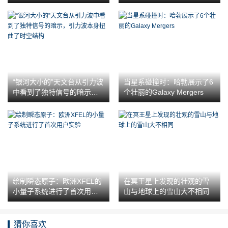
a Bay）慢慢溜走
的技术
“银河大小的”天文台从引力波
当星系碰撞时：哈勃展示了6
中看到了独特信号的暗示，
个壮丽的Galaxy Mergers
引力波本身扭曲了时空结构
绘制瞬态原子：欧洲XFEL的
在冥王星上发现的壮观的雪
小量子系统进行了首次用户
山与地球上的雪山大不相同
实验
猜你喜欢