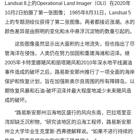
Landsat 8上的Operational Land Imager（OLI）在2020年
10月2日拍摄了第一张图像； 1985年8月31日，Landsat 5
上的专题测绘仪获得了第二张图像。两者都接近涨潮。水的
颜色差异是由照明的变化和水中悬浮沉淀物的数量引起的。
这些图像虽然显示出大面积的土地流失，但也指出了尽
管海洋在侵蚀，人类仍在努力加固和重建海滩和沼泽。继
2005年卡特里娜飓风和丽塔飓风和2010年深水地平线漏油
事件造成的破坏之后，路易斯安那州推行了一项全面的海岸
保护和恢复计划，旨在加强新奥尔良周围的所有障碍岛，以
期恢复风暴和石油-破坏沼泽并最大程度地减少未来飓风造
成的破坏。
“路易斯安那州沿海地区盛行的风向东南，巴拉塔里亚
湾却缺乏沉积物，”研究该地区的沿海工程师，路易斯安那
州立大学毕业生克里斯·西弗德解释说。“如果不进行持续的