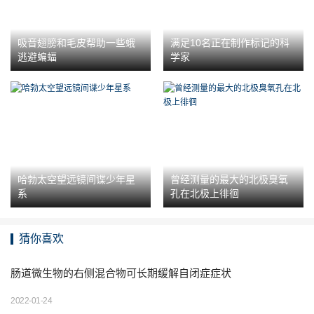
吸音翅膀和毛皮帮助一些蛾
满足10名正在制作标记的科
逃避蝙蝠
学家
哈勃太空望远镜间谍少年星
曾经测量的最大的北极臭氧
系
孔在北极上徘徊
猜你喜欢
肠道微生物的右侧混合物可长期缓解自闭症症状
2022-01-24